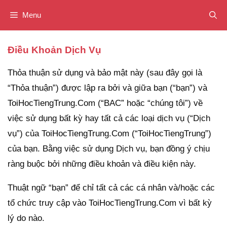
Chuyển
Menu
đến
nội
Điều Khoản Dịch Vụ
dung
Thỏa thuận sử dụng và bảo mật này (sau đây gọi là
“Thỏa thuận”) được lập ra bởi và giữa bạn (“bạn”) và
ToiHocTiengTrung.Com (“BAC” hoặc “chúng tôi”) về
việc sử dụng bất kỳ hay tất cả các loại dịch vụ (“Dịch
vụ”) của ToiHocTiengTrung.Com (“ToiHocTiengTrung”)
của bạn. Bằng việc sử dụng Dịch vụ, bạn đồng ý chịu
ràng buộc bởi những điều khoản và điều kiện này.
Thuật ngữ “bạn” để chỉ tất cả các cá nhân và/hoặc các
tổ chức truy cập vào ToiHocTiengTrung.Com vì bất kỳ
lý do nào.