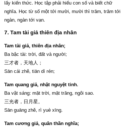
lấy kiến thức. Học tập phải hiểu con số và biết chữ
nghĩa. Học từ số một tới mười, mười thì trăm, trăm tới
ngàn, ngàn tới vạn.
7. Tam tài giả thiên địa nhân
Tam tài giả, thiên địa nhân;
Ba bậc tài: trời, đất và người;
三才者，天地人；
Sān cái zhě, tiān dì rén;
Tam quang giả, nhật nguyệt tinh.
Ba vật sáng: mặt trời, mặt trăng, ngôi sao.
三光者，日月星。
Sān guāng zhě, rì yuè xīng.
Tam cương giả, quân thần nghĩa;