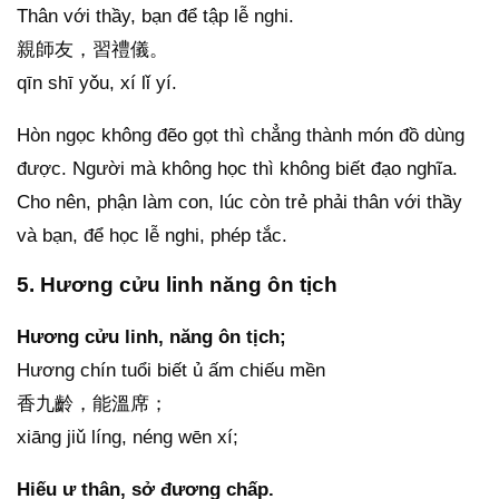
Thân với thầy, bạn để tập lễ nghi.
親師友，習禮儀。
qīn shī yǒu, xí lǐ yí.
Hòn ngọc không đẽo gọt thì chẳng thành món đồ dùng
được. Người mà không học thì không biết đạo nghĩa.
Cho nên, phận làm con, lúc còn trẻ phải thân với thầy
và bạn, để học lễ nghi, phép tắc.
5. Hương cửu linh năng ôn tịch
Hương cửu linh, năng ôn tịch;
Hương chín tuổi biết ủ ấm chiếu mền
香九齡，能溫席；
xiāng jiǔ líng, néng wēn xí;
Hiếu ư thân, sở đương chấp.