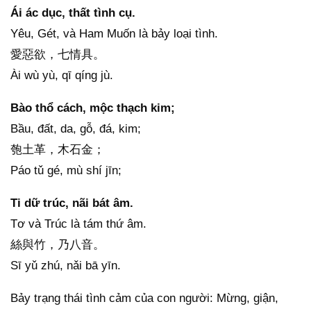
Ái ác dục, thất tình cụ.
Yêu, Gét, và Ham Muốn là bảy loại tình.
愛惡欲，七情具。
Ài wù yù, qī qíng jù.
Bào thổ cách, mộc thạch kim;
Bầu, đất, da, gỗ, đá, kim;
匏土革，木石金；
Páo tǔ gé, mù shí jīn;
Ti dữ trúc, nãi bát âm.
Tơ và Trúc là tám thứ âm.
絲與竹，乃八音。
Sī yǔ zhú, nǎi bā yīn.
Bảy trạng thái tình cảm của con người: Mừng, giận,