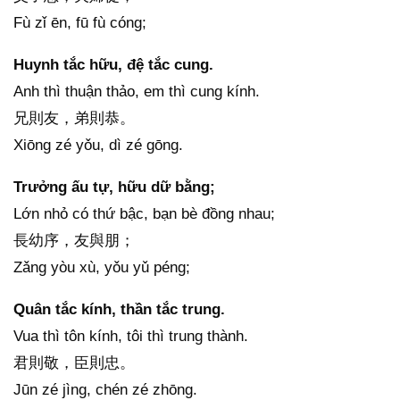
Fù zǐ ēn, fū fù cóng;
Huynh tắc hữu, đệ tắc cung.
Anh thì thuận thảo, em thì cung kính.
兄則友，弟則恭。
Xiōng zé yǒu, dì zé gōng.
Trưởng ấu tự, hữu dữ bằng;
Lớn nhỏ có thứ bậc, bạn bè đồng nhau;
長幼序，友與朋；
Zǎng yòu xù, yǒu yǔ péng;
Quân tắc kính, thần tắc trung.
Vua thì tôn kính, tôi thì trung thành.
君則敬，臣則忠。
Jūn zé jìng, chén zé zhōng.