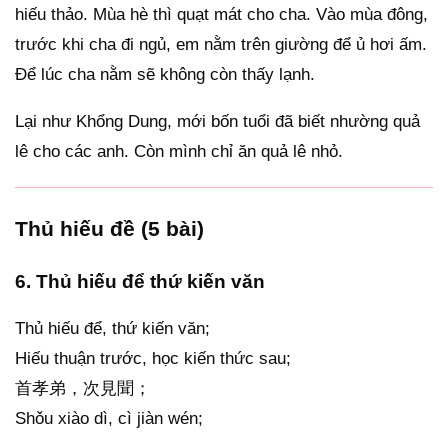
hiếu thảo. Mùa hè thì quạt mát cho cha. Vào mùa đông,
trước khi cha đi ngủ, em nằm trên giường để ủ hơi ấm.
Để lúc cha nằm sẽ không còn thấy lạnh.
Lại như Khổng Dung, mới bốn tuổi đã biết nhường quả
lê cho các anh. Còn mình chỉ ăn quả lê nhỏ.
Thủ hiếu đề (5 bài)
6. Thủ hiếu để thứ kiến văn
Thủ hiếu để, thứ kiến văn;
Hiếu thuận trước, học kiến thức sau;
首孝弟，次見聞；
Shǒu xiào dì, cì jiàn wén;