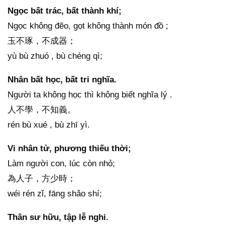
Ngọc bất trác, bất thành khí;
Ngọc không đẽo, gọt không thành món đồ ;
玉不琢，不成器；
yù bù zhuó , bù chéng qì;
Nhân bất học, bất tri nghĩa.
Người ta không học thì không biết nghĩa lý .
人不學，不知義。
rén bù xué , bù zhī yì.
Vi nhân tử, phương thiếu thời;
Làm người con, lúc còn nhỏ;
為人子，方少時；
wéi rén zǐ, fāng shǎo shí;
Thân sư hữu, tập lễ nghi.