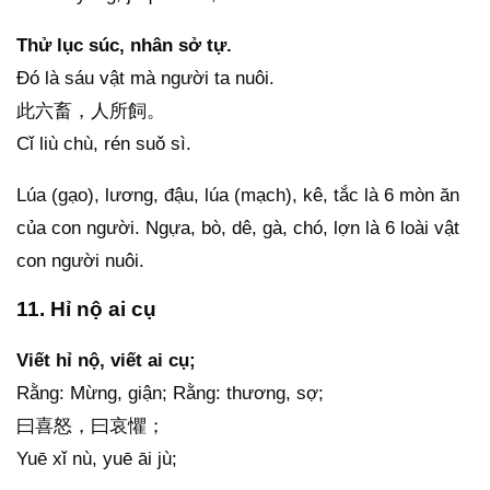
Thử lục súc, nhân sở tự.
Đó là sáu vật mà người ta nuôi.
此六畜，人所飼。
Cǐ liù chù, rén suǒ sì.
Lúa (gạo), lương, đậu, lúa (mạch), kê, tắc là 6 mòn ăn
của con người. Ngựa, bò, dê, gà, chó, lợn là 6 loài vật
con người nuôi.
11. Hỉ nộ ai cụ
Viết hỉ nộ, viết ai cụ;
Rằng: Mừng, giận; Rằng: thương, sợ;
曰喜怒，曰哀懼；
Yuē xǐ nù, yuē āi jù;