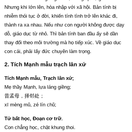
Nhưng khi lớn lên, hòa nhập với xã hội. Bản tính bị
nhiễm thói tục ở đời, khiến tính tình trở lên khác đi,
thành ra xa nhau. Nếu như con người không được dạy
dỗ, giáo dục từ nhỏ. Thì bản tính ban đầu ấy sẽ dần
thay đổi theo môi trường mà họ tiếp xúc. Về giáo dục
con cái, phải lấy đức chuyên làm trọng.
2. Tích Mạnh mẫu trạch lân xứ
Tích Mạnh mẫu, Trạch lân xứ;
Mẹ thầy Mạnh, lựa láng giềng;
昔孟母，择邻处；
xī mèng mǔ, zé lín chǔ;
Tử bất học, Đoạn cơ trữ.
Con chẳng học, chặt khung thoi.