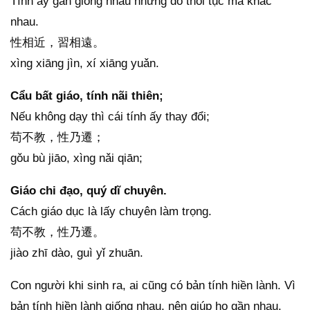
Tính ấy gần giống nhau nhưng do thói tục mà khác
nhau.
性相近，習相遠。
xìng xiāng jìn, xí xiāng yuǎn.
Cẩu bất giáo, tính nãi thiên;
Nếu không dạy thì cái tính ấy thay đổi;
苟不教，性乃遷；
gǒu bù jiāo, xìng nǎi qiān;
Giáo chi đạo, quý dĩ chuyên.
Cách giáo dục là lấy chuyên làm trọng.
苟不教，性乃遷。
jiào zhī dào, guì yǐ zhuān.
Con người khi sinh ra, ai cũng có bản tính hiền lành. Vì
bản tính hiền lành giống nhau, nên giúp họ gần nhau.