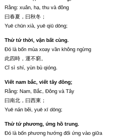
Rằng: xuân, hạ, thu và đông
曰春夏，曰秋冬；
Yuē chūn xià, yuē qiū dōng;
Thử tứ thời, vận bất cùng.
Đó là bốn mùa xoay vần không ngừng
此四時，運不窮。
Cǐ sì shí, yùn bù qióng.
Viết nam bắc, viết tây đông;
Rằng: Nam, Bắc, Đông và Tây
曰南北，曰西東；
Yuē nán běi, yuē xī dōng;
Thử tứ phương, ứng hồ trung.
Đó là bốn phương hướng đối ứng vào giữa