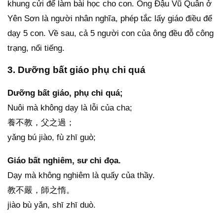
khung cửi để làm bài học cho con. Ông Đậu Vũ Quân ở
Yên Sơn là người nhân nghĩa, phép tắc lấy giáo điều để
dạy 5 con. Về sau, cả 5 người con của ông đều đỗ công
trạng, nổi tiếng.
3. Dưỡng bất giáo phụ chi quá
Dưỡng bất giáo, phụ chi quá;
Nuôi mà không dạy là lỗi của cha;
養不教，父之過；
yǎng bú jiào, fù zhī guò;
Giáo bất nghiêm, sư chi đọa.
Dạy mà không nghiêm là quấy của thầy.
教不嚴，師之惰。
jiào bù yǎn, shī zhī duò.