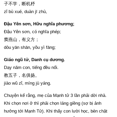
子不学，断机杼
zǐ bù xué, duàn jī zhù,
Đậu Yên sơn, Hữu nghĩa phương;
Đậu Yên sơn, có nghĩa phép;
窦燕山，有义方；
dòu yān shān, yǒu yì fāng;
Giáo ngũ tử, Danh cụ dương.
Dạy năm con, tiếng đều nổi.
教五子，名俱扬。
jiào wǔ zǐ, míng jù yáng.
Chuyện kể rằng, mẹ của Mạnh tử 3 lần phải dời nhà.
Khi chọn nơi ở thì phải chọn láng giềng (sợ bị ảnh
hưởng tới Mạnh Tử). Khi thấy con lười học, bèn chặt