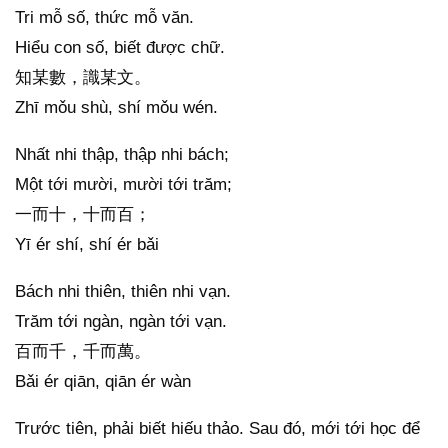
Tri mỗ số, thức mỗ văn.
Hiểu con số, biết được chữ.
知某數，識某文。
Zhī mǒu shù, shí mǒu wén.
Nhất nhi thập, thập nhi bách;
Một tới mười, mười tới trăm;
一而十，十而百；
Yī ér shí, shí ér bǎi
Bách nhi thiên, thiên nhi vạn.
Trăm tới ngàn, ngàn tới vạn.
百而千，千而萬。
Bǎi ér qiān, qiān ér wàn
Trước tiên, phải biết hiếu thảo. Sau đó, mới tới học để