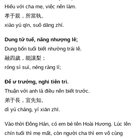
Hiếu với cha mẹ, việc nên làm.
孝于親，所當執。
xiào yú qīn, suǒ dāng zhí.
Dung tứ tuế, năng nhượng lê;
Dung bốn tuổi biết nhường trái lê.
融四歲，能讓梨；
róng sì suì, néng ràng lí;
Để ư trưởng, nghi tiên tri.
Thuận với anh là điều nên biết trước.
弟于長，宜先知。
dì yú cháng, yí xiān zhī.
Vào thời Đông Hán, có em bé tên Hoài Hương. Lúc lên
chín tuổi thì mẹ mất, còn người cha thì em vô cùng