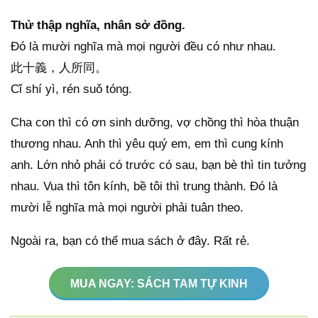
Thử thập nghĩa, nhân sở đồng.
Đó là mười nghĩa mà mọi người đều có như nhau.
此十義，人所同。
Cǐ shí yì, rén suǒ tóng.
Cha con thì có ơn sinh dưỡng, vợ chồng thì hòa thuận
thương nhau. Anh thì yêu quý em, em thì cung kính
anh. Lớn nhỏ phải có trước có sau, bạn bè thì tin tưởng
nhau. Vua thì tôn kính, bề tôi thì trung thành. Đó là
mười lễ nghĩa mà mọi người phải tuân theo.
Ngoài ra, bạn có thể mua sách ở đây. Rất rẻ.
MUA NGAY: SÁCH TAM TỰ KINH