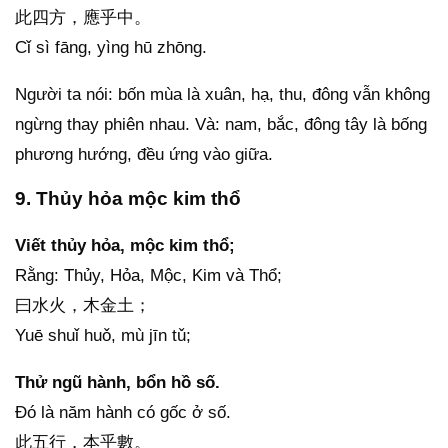
此四方，應乎中。
Cǐ sì fāng, yìng hū zhōng.
Người ta nói: bốn mùa là xuân, hạ, thu, đông vẫn không
ngừng thay phiên nhau. Và: nam, bắc, đông tây là bống
phương hướng, đều ứng vào giữa.
9. Thủy hỏa mộc kim thổ
Viết thủy hỏa, mộc kim thổ;
Rằng: Thủy, Hỏa, Mộc, Kim và Thổ;
曰水火，木金土；
Yuē shuǐ huǒ, mù jīn tǔ;
Thử ngũ hành, bổn hồ số.
Đó là năm hành có gốc ở số.
此五行，本乎數。