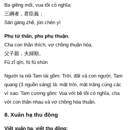
Ba giềng mối, vua tôi có nghĩa;
三綱者，君臣義；
Sān gāng zhě, jūn chén yì
Phụ tử thân, phu phụ thuận.
Cha con thân thích, vợ chồng thuận hòa.
父子親，夫婦順。
Fù zǐ qīn, fū fù shùn
Người ta nói Tam tài gồm: Trời, đất và con người. Tam
quang (3 nguồn sáng) là: mặt trời, mặt trăng cùng các
vì sao. Tam cương gồm: Vua với bề tôi có nghĩa, cha
với con thân nhau và vợ chồng hòa thuận.
8. Xuân hạ thu đông
Viết xuân hạ, viết thu đông;