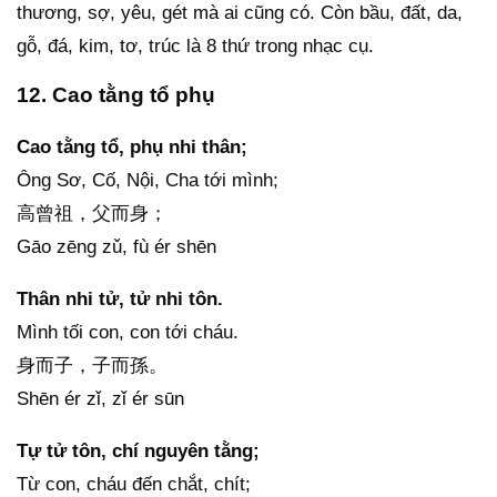
thương, sợ, yêu, gét mà ai cũng có. Còn bầu, đất, da,
gỗ, đá, kim, tơ, trúc là 8 thứ trong nhạc cụ.
12. Cao tằng tổ phụ
Cao tằng tổ, phụ nhi thân;
Ông Sơ, Cố, Nội, Cha tới mình;
高曾祖，父而身；
Gāo zēng zǔ, fù ér shēn
Thân nhi tử, tử nhi tôn.
Mình tối con, con tới cháu.
身而子，子而孫。
Shēn ér zǐ, zǐ ér sūn
Tự tử tôn, chí nguyên tằng;
Từ con, cháu đến chắt, chít;