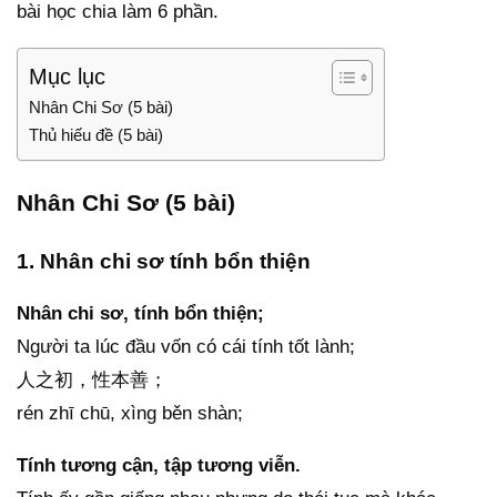
bài học chia làm 6 phần.
Mục lục
Nhân Chi Sơ (5 bài)
Thủ hiếu đề (5 bài)
Nhân Chi Sơ (5 bài)
1. Nhân chi sơ tính bổn thiện
Nhân chi sơ, tính bổn thiện;
Người ta lúc đầu vốn có cái tính tốt lành;
人之初，性本善；
rén zhī chū, xìng běn shàn;
Tính tương cận, tập tương viễn.