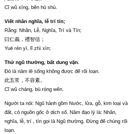
Cǐ wǔ xíng, běn hū shù.
Viết nhân nghĩa, lễ trí tín;
Rằng: Nhân, Lễ, Nghĩa, Trí và Tín;
曰仁義，禮智信；
Yuē rén yì, lǐ zhì xìn;
Thử ngũ thường, bất dung vặn.
Đó là năm lẽ sống không được để rối loạn.
此五常，不容紊。
Cǐ wǔ cháng, bù róng wěn.
Người ta nói: Ngũ hành gồm Nước, lửa, gỗ, kim loại và
đất, có nguồn gốc ở dịch số. Năm đạo lý là: Nhân,
nghĩa, lễ, trí , tín gọi là Ngũ thường. Đừng để chúng rối
loạn.