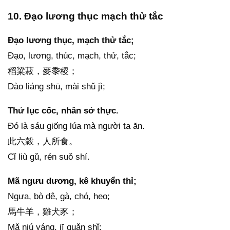
10. Đạo lương thục mạch thử tắc
Đạo lương thục, mạch thử tắc;
Đạo, lương, thúc, mạch, thử, tắc;
稻粱菽，麥黍稷；
Dào liáng shū, mài shǔ jì;
Thử lục cốc, nhân sở thực.
Đó là sáu giống lúa mà người ta ăn.
此六穀，人所食。
Cǐ liù gǔ, rén suǒ shí.
Mã ngưu dương, kê khuyển thỉ;
Ngựa, bò dê, gà, chó, heo;
馬牛羊，雞犬豕；
Mǎ niú yáng, jī quǎn shǐ;