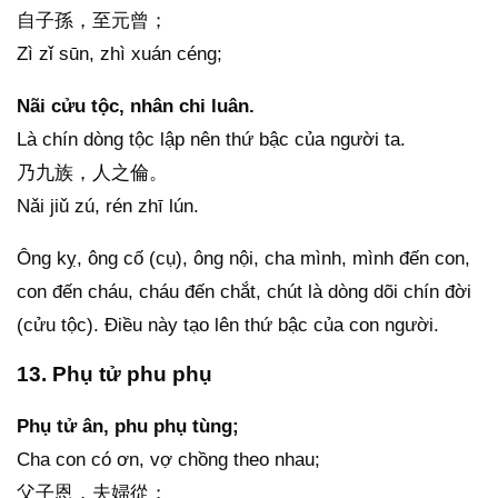
自子孫，至元曾；
Zì zǐ sūn, zhì xuán céng;
Nãi cửu tộc, nhân chi luân.
Là chín dòng tộc lập nên thứ bậc của người ta.
乃九族，人之倫。
Nǎi jiǔ zú, rén zhī lún.
Ông kỵ, ông cố (cụ), ông nội, cha mình, mình đến con,
con đến cháu, cháu đến chắt, chút là dòng dõi chín đời
(cửu tộc). Điều này tạo lên thứ bậc của con người.
13. Phụ tử phu phụ
Phụ tử ân, phu phụ tùng;
Cha con có ơn, vợ chồng theo nhau;
父子恩，夫婦從；