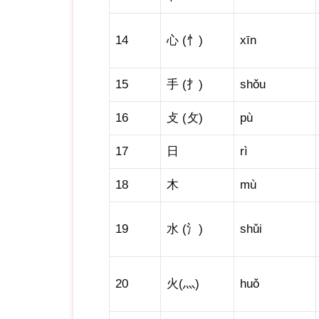
14
心 (忄)
xīn
15
手 (扌)
shǒu
16
攴 (攵)
pù
17
日
rì
18
木
mù
19
水 (氵)
shǔi
20
火(灬)
huǒ