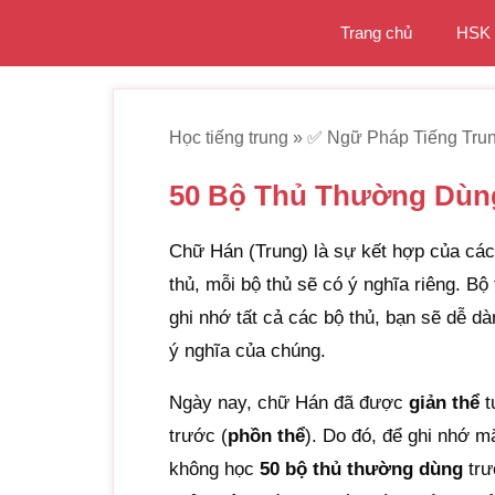
Chuyển
Trang chủ
HSK
đến
nội
dung
Học tiếng trung
»
✅ Ngữ Pháp Tiếng Tru
50 Bộ Thủ Thường Dùng
Chữ Hán (Trung) là sự kết hợp của cá
thủ, mỗi bộ thủ sẽ có ý nghĩa riêng. Bộ 
ghi nhớ tất cả các bộ thủ, bạn sẽ dễ 
ý nghĩa của chúng.
Ngày nay, chữ Hán đã được
giản thể
t
trước (
phồn thể
). Do đó, để ghi nhớ m
không học
50 bộ thủ thường dùng
trư