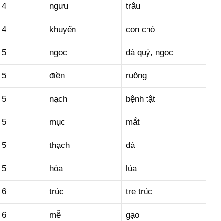
4
ngưu
trâu
4
khuyển
con chó
5
ngọc
đá quý, ngọc
5
điền
ruộng
5
nạch
bệnh tật
5
mục
mắt
5
thạch
đá
5
hòa
lúa
6
trúc
tre trúc
6
mễ
gạo