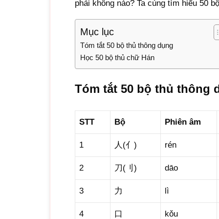
phải không nào? Ta cùng tìm hiểu 50 b
Mục lục
Tóm tắt 50 bộ thủ thông dụng
Học 50 bộ thủ chữ Hán
Tóm tắt 50 bộ thủ thông 
STT
Bộ
Phiên âm
1
人(亻)
rén
2
刀(刂)
dāo
3
力
lì
4
口
kǒu