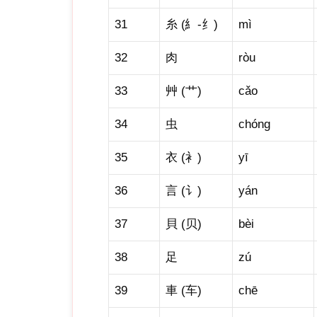
31
糸 (糹-纟)
mì
32
肉
ròu
33
艸 (艹)
cǎo
34
虫
chóng
35
衣 (衤)
yī
36
言 (讠)
yán
37
貝 (贝)
bèi
38
足
zú
39
車 (车)
chē