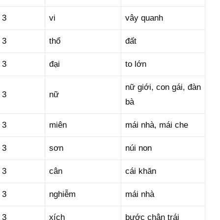
3
vi
vây quanh
3
thổ
đất
3
đại
to lớn
nữ giới, con gái, đàn
3
nữ
bà
3
miên
mái nhà, mái che
3
sơn
núi non
3
cân
cái khăn
3
nghiễm
mái nhà
3
xích
bước chân trái