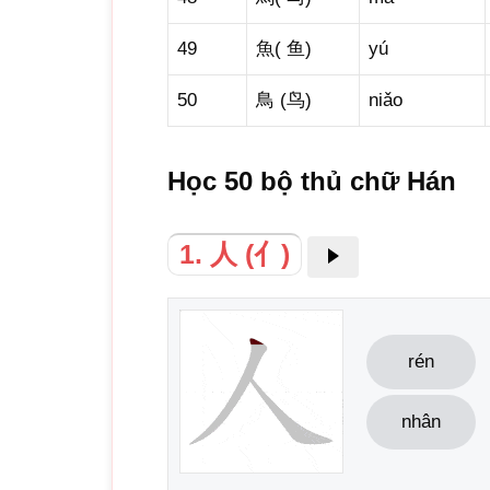
49
魚( 鱼)
yú
50
鳥 (鸟)
niǎo
Học 50 bộ thủ chữ Hán
1. 人 (亻)
rén
nhân