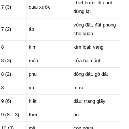
chợt bước đi chợt
7 (3)
quai xước
dừng lại
vùng đất, đất phong
7 (2)
ấp
cho quan
8
kim
kim loại; vàng
8 (3)
môn
cửa hai cánh
8 (2)
phụ
đống đất, gò đất
8
vũ
mưa
9 (6)
hiệt
đầu; trang giấy
9 (8 – 3)
thực
ăn
10 (3)
mã
con ngựa