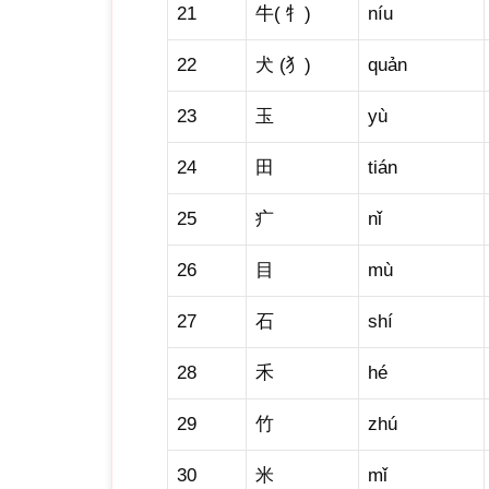
21
牛( 牜)
níu
22
犬 (犭)
quản
23
玉
yù
24
田
tián
25
疒
nǐ
26
目
mù
27
石
shí
28
禾
hé
29
竹
zhú
30
米
mǐ