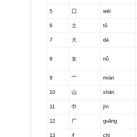
5
囗
wéi
6
土
tǔ
7
大
dà
8
女
nǚ
9
宀
mián
10
山
shān
11
巾
jīn
12
广
guǎng
13
彳
chì