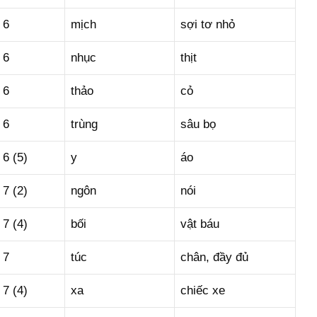
6
mịch
sợi tơ nhỏ
6
nhục
thịt
6
thảo
cỏ
6
trùng
sâu bọ
6 (5)
y
áo
7 (2)
ngôn
nói
7 (4)
bối
vật báu
7
túc
chân, đầy đủ
7 (4)
xa
chiếc xe