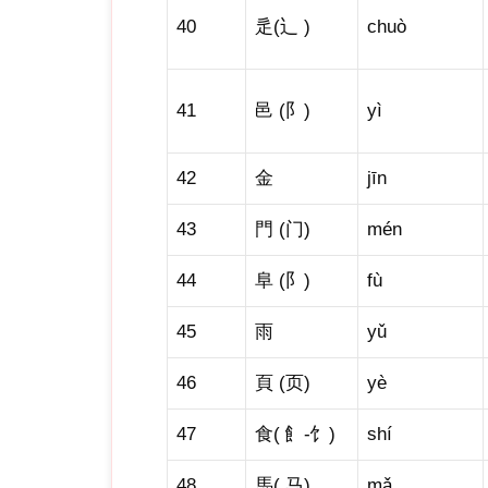
40
辵(辶 )
chuò
41
邑 (阝)
yì
42
金
jīn
43
門 (门)
mén
44
阜 (阝)
fù
45
雨
yǔ
46
頁 (页)
yè
47
食( 飠-饣)
shí
48
馬( 马)
mǎ