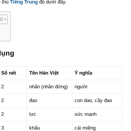
ộ thủ
Tiếng Trung
đó dưới đây.
dụng
Số nét
Tên Hán Việt
Ý nghĩa
2
nhân (nhân đứng)
người
2
đao
con dao, cây đao
2
lực
sức mạnh
3
khẩu
cái miệng