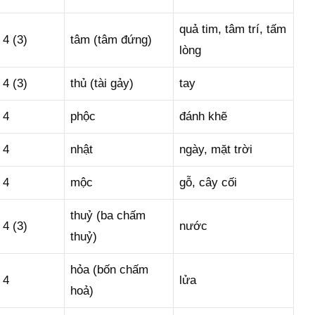
quả tim, tâm trí, tấm
4 (3)
tâm (tâm đứng)
lòng
4 (3)
thủ (tài gảy)
tay
4
phộc
đánh khẽ
4
nhật
ngày, mặt trời
4
mộc
gỗ, cây cối
thuỷ (ba chấm
4 (3)
nước
thuỷ)
hỏa (bốn chấm
4
lửa
hoả)