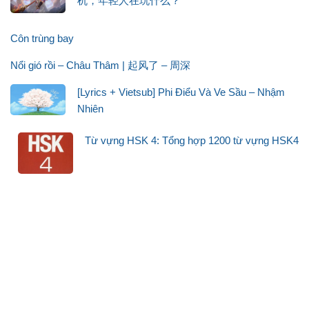
机，年轻人在玩什么？
Côn trùng bay
Nổi gió rồi – Châu Thâm | 起风了 – 周深
[Lyrics + Vietsub] Phi Điểu Và Ve Sầu – Nhậm
Nhiên
Từ vựng HSK 4: Tổng hợp 1200 từ vựng HSK4