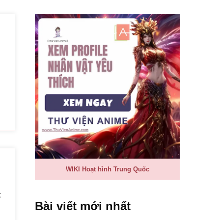
楼空泪微凉
 lóu kōng lèi wēi liàng
hà trống, nước mắt lạnh
本无常
yuán běn wǔcháng
ân duyên vô thường
水淌
g guò shuǐ tǎng
ió thoảng mấy bay
几次人瘦花黄
n táo jǐ cì rén shòu huāhuáng
hó tránh vài lần ốm o gầy gò
WIKI Hoạt hình Trung Quốc
情过缘尽有多荒凉
shuōqíng guò yuán jìn yǒu duō huāngliáng
o nói hết duyên cạn nợ trống trải lắm sao
t
Bài viết mới nhất
间爱的痴狂