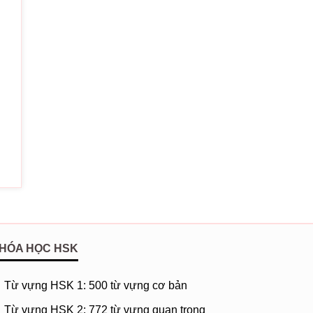
本无常
yuán běn wǔcháng
ân duyên vô thường
水淌
g guò shuǐ tǎng
ió thoảng mấy bay
几次人瘦花黄
n táo jǐ cì rén shòu huāhuáng
hó tránh vài lần ốm o gầy gò
一场
 mèng yī chǎng
hỉ là một giấc mộng xưa cũ
水凉
HÓA HỌC HSK
ú shuǐ liàng
h như nước
Từ vựng HSK 1: 500 từ vựng cơ bản
花又满山岗
Từ vựng HSK 2: 772 từ vựng quan trọng
ūn huí huā yòu mǎn shāngāng