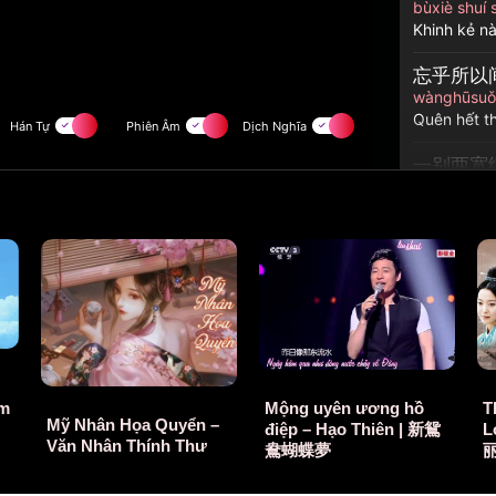
bùxiè shuí 
Khinh kẻ nà
忘乎所以
wànghūsuǒy
Quên hết th
一别两宽
yī bié liǎn
Đường ai n
梦中你还
mèng zhōng
Trong mộng
早知惊鸿
zǎo zhī jīn
Sớm biết ch
Mộng uyên ương hồ
T
ậm
Mỹ Nhân Họa Quyển –
điệp – Hạo Thiên | 新鴛
L
何必情深
Văn Nhân Thính Thư
鴦蝴蝶夢
丽
hébì qíng 
Hà tất tình