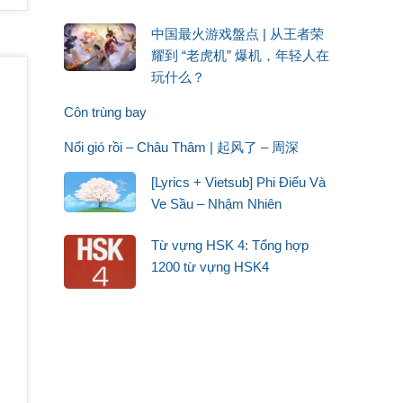
ǐ jiàn ài de chīkuáng
ảy ái hận tình si
中国最火游戏盤点 | 从王者荣
耀到 “老虎机” 爆机，年轻人在
细数曾几过往
g kuān xì shǔ céng jǐ guòwǎng
玩什么？
ấy đi, đếm kĩ mỗi bước đã qua
Côn trùng bay
如当初模样
Nổi gió rồi – Châu Thâm | 起风了 – 周深
 nǐ hái rú dāngchū múyàng
 chàng vẫn là chàng lúc xưa
[Lyrics + Vietsub] Phi Điểu Và
一场
Ve Sầu – Nhậm Nhiên
g hóng yī chǎng
ỉ là một thoáng kinh hồng
Từ vựng HSK 4: Tổng hợp
1200 từ vựng HSK4
一往
shēn yī wǎng
 thâm một phía
楼空泪微凉
 lóu kōng lèi wēi liàng
hà trống, nước mắt lạnh