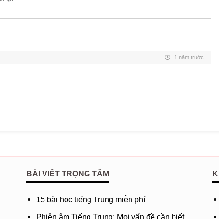
道不尽缘
dào bùjìn 
Nói mãi nh
情如风过
1 năm trước
qíng rú fēn
Tình như g
红尘难逃
hóngchén ná
Hồng trần k
早知旧梦
zǎo zhī jiù
Sớm biết c
莫叹心如
BÀI VIẾT TRỌNG TÂM
K
mò tàn xīn r
Tâm đã lạn
15 bài học tiếng Trung miễn phí
冬去春回
Phiên âm Tiếng Trung: Mọi vấn đề cần biết
dōng qù ch