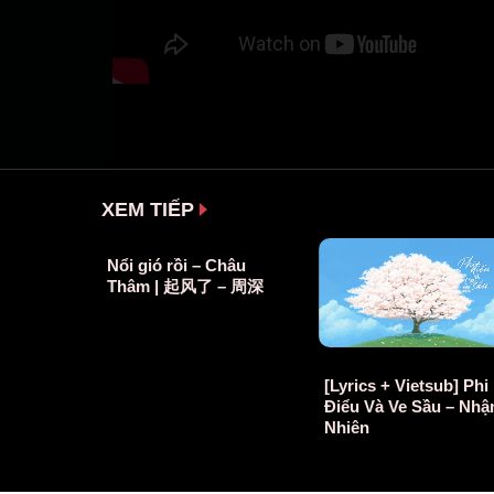
XEM TIẾP
Nổi gió rồi – Châu
Thâm | 起风了 – 周深
[Lyrics + Vietsub] Phi
Điểu Và Ve Sầu – Nh
Nhiên