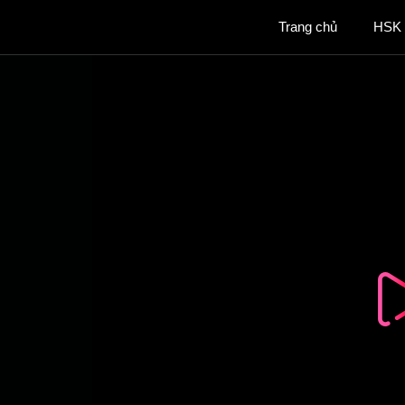
Chuyển
Trang chủ
HSK
đến
nội
dung