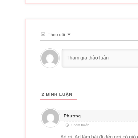
Theo dõi
2
BÌNH LUẬN
Phượng
1 năm trước
Ad ơi, Ad làm bài đi đến nơi có gió 