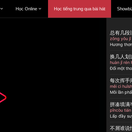
Học Online
Học tiếng trung qua bài hát
Showbi
总有几段
zǒng yǒu jǐ
Hương thơm
换几人划
huàn jǐ ré
Đổi một th
每次挥手
měi cì huīs
Mỗi lần phấ
拼凑填满
pīncòu tiá
Lấp đầy su
不屑谁说