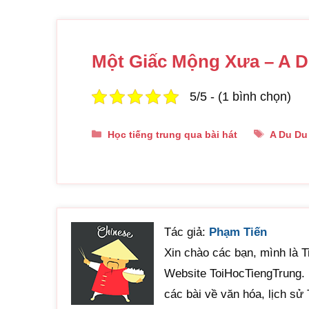
Một Giấc Mộng Xưa – 
5/5 - (1 bình chọn)
Danh
Thẻ
Học tiếng trung qua bài hát
A Du Du
mục
Tác giả:
Phạm Tiến
Xin chào các bạn, mình là Ti
Website ToiHocTiengTrung. N
các bài về văn hóa, lịch sử