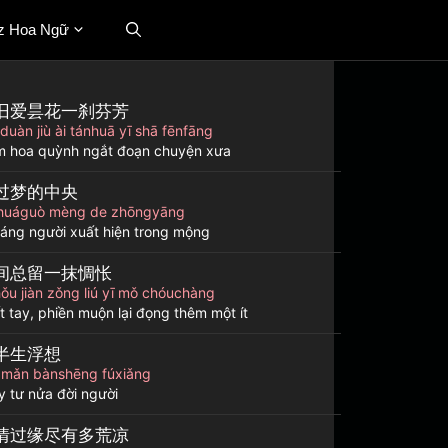
z Hoa Ngữ
旧爱昙花一刹芬芳
 duàn jiù ài tánhuā yī shā fēnfāng
 hoa quỳnh ngắt đoạn chuyện xưa
过梦的中央
n huáguò mèng de zhōngyāng
oáng người xuất hiện trong mộng
间总留一抹惆怅
hǒu jiàn zǒng liú yī mǒ chóuchàng
t tay, phiền muộn lại đọng thêm một ít
半生浮想
n mǎn bànshēng fúxiǎng
y tư nửa đời người
情过缘尽有多荒凉