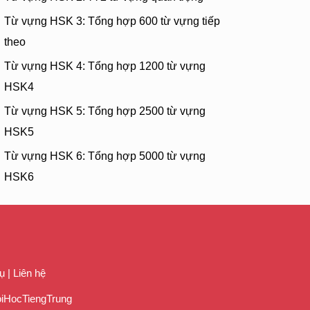
n đến, hoa lại nở khắp núi đồi
Từ vựng HSK 3: Tổng hợp 600 từ vựng tiếp
阵感伤
theo
i zhèn zhèn gǎnshāng
Từ vựng HSK 4: Tổng hợp 1200 từ vựng
g một lần thương tâm
HSK4
两行
àn liǎng xíng
Từ vựng HSK 5: Tổng hợp 2500 từ vựng
 động, hai hàng lệ
HSK5
某人一世情长
Từ vựng HSK 6: Tổng hợp 5000 từ vựng
ǒu mǒu rén yīshì qíng cháng
HSK6
 sẽ có người nào đó trọn kiếp tình
某人一世情长
ǒu mǒu rén yīshì qíng cháng
 sẽ có người nào đó trọn kiếp tình
ụ
|
Liên hệ
oiHocTiengTrung