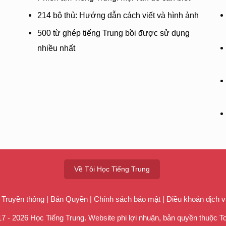
Đông đi xuâ
214 bộ thủ: Hướng dẫn cách viết và hình ảnh
谁不是阵
500 từ ghép tiếng Trung bồi được sử dụng
shuí bù·sh
nhiều nhất
Ai mà chẳn
悟出感叹
wù chū gǎnt
Ngộ ra, xúc
他日总有
tārì zǒng y
Ngày nào đó
他日总有
tārì zǒng y
Về Tôi Học Tiếng Trung
Ngày nào đó
 Truyền thông
|
Bản Quyền
|
Chính sách bảo mật
|
Điều khoản dịch v
7 - 2026 Học Tiếng Trung. Website phi lợi nhuận, bản quyền thuộc
T