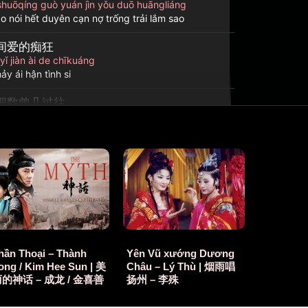
shuōqíng guò yuán jìn yǒu duō huāngliáng
o nói hết duyên cạn nợ trống trải lắm sao
间爱的痴狂
ǐ jiàn ài de chīkuáng
ảy ái hận tình si
细数曾几过往
g kuān xì shǔ céng jǐ guòwǎng
ấy đi, đếm kĩ mỗi bước đã qua
如当初模样
 nǐ hái rú dāngchū múyàng
 chàng vẫn là chàng lúc xưa
一场
g hóng yī chǎng
ỉ là một thoáng kinh hồng
hần Thoại – Thành
Yên Vũ xướng Dương
ong / Kim Hee Sun | 美
Châu – Lý Thù | 烟雨唱
一往
的神话 – 成龙 / 金喜善
扬州 – 李殊
shēn yī wǎng
 thâm một phía