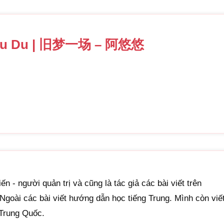
昨日人去
zuórì rén qù
Người đi, n
A Du Du | 旧梦一场 – 阿悠悠
道不尽缘
dào bùjìn 
Nói mãi nh
情如风过
qíng rú fēn
Tình như g
红尘难逃
hóngchén ná
Hồng trần k
不屑谁说
ến - người quản trị và cũng là tác giả các bài viết trên
bùxiè shuí 
Khinh kẻ nà
goài các bài viết hướng dẫn học tiếng Trung. Mình còn viế
 Trung Quốc.
忘乎所以