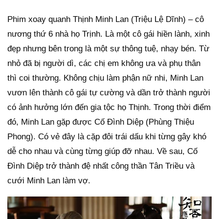
Phim xoay quanh Thịnh Minh Lan (Triệu Lệ Dĩnh) – cô
nương thứ 6 nhà họ Trịnh. Là một cô gái hiền lành, xinh
đẹp nhưng bên trong là một sự thông tuệ, nhạy bén. Từ
nhỏ đã bị người dì, các chị em không ưa và phụ thân
thì coi thường. Không chịu làm phận nữ nhi, Minh Lan
vươn lên thành cô gái tự cường và dần trở thành người
có ảnh hưởng lớn đến gia tộc họ Thịnh. Trong thời điểm
đó, Minh Lan gặp được Cố Đình Diệp (Phùng Thiệu
Phong). Có vẻ đây là cặp đôi trái dấu khi từng gây khó
dễ cho nhau và cùng từng giúp đỡ nhau. Về sau, Cố
Đình Diệp trở thành đệ nhất công thần Tân Triều và
cưới Minh Lan làm vợ.