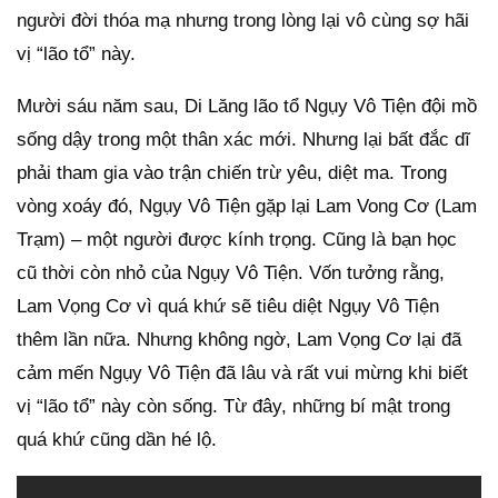
người đời thóa mạ nhưng trong lòng lại vô cùng sợ hãi
vị “lão tổ” này.
Mười sáu năm sau, Di Lăng lão tổ Ngụy Vô Tiện đội mồ
sống dậy trong một thân xác mới. Nhưng lại bất đắc dĩ
phải tham gia vào trận chiến trừ yêu, diệt ma. Trong
vòng xoáy đó, Ngụy Vô Tiện gặp lại Lam Vong Cơ (Lam
Trạm) – một người được kính trọng. Cũng là bạn học
cũ thời còn nhỏ của Ngụy Vô Tiện. Vốn tưởng rằng,
Lam Vọng Cơ vì quá khứ sẽ tiêu diệt Ngụy Vô Tiện
thêm lần nữa. Nhưng không ngờ, Lam Vọng Cơ lại đã
cảm mến Ngụy Vô Tiện đã lâu và rất vui mừng khi biết
vị “lão tổ” này còn sống. Từ đây, những bí mật trong
quá khứ cũng dần hé lộ.