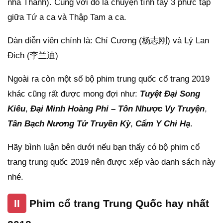
nhà Thanh). Cùng với đó là chuyện tình tay 3 phức tạp
giữa Tứ a ca và Thập Tam a ca.
Dàn diễn viên chính là: Chí Cương (杨志刚) và Lý Lan
Địch (李兰迪)
Ngoài ra còn một số bộ phim trung quốc cổ trang 2019
khác cũng rất được mong đợi như:
Tuyệt Đại Song
Kiêu
,
Đại Minh Hoàng Phi – Tôn Nhược Vy Truyện
,
Tân Bạch Nương Tử Truyền Kỳ
,
Cẩm Y Chi Hạ
.
Hãy bình luận bên dưới nếu bạn thấy có bộ phim cổ
trang trung quốc 2019 nên được xếp vào danh sách này
nhé.
II
Phim cổ trang Trung Quốc hay nhất