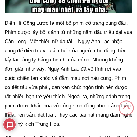
Diên Hi Công Lược là một bộ phim cổ trang cung đấu.
Phim được lấy bối cảnh từ những năm đầu triều đại vua
Càn Long. Một thiếu nữ đa tài – Ngụy Anh Lạc nhập
cung để điều tra về cái chết của người chị, đồng thời
lấy lại công lý bằng cho chị của mình. Nhưng không
đơn giản như vậy, Ngụy Anh Lạc đã vô tình rơi vào
cuộc chiến tàn khốc và đẫm máu nơi hậu cung. Phim
có tiết tấu vừa phải, đan xen chút ngôn tình nên được
rất nhiều bạn trẻ yêu thích. Ngoài ra, những cảnh trong
phim được khắc họa vô cùng sinh động như: cảnh thêu
63
thùa, rèn sắn, dệt lụa… hay các bài hát mang đậm nghệ
thuật hý kịch Trung Hoa.