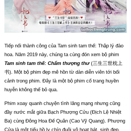
Tiếp nối thành công của Tam sinh tam thế: Thập lý đào
hoa. Năm 2019 này, chúng ta cùng đón xem bộ phim
Tam sinh tam thế: Chẩm thượng thư
(三生三世枕上
书). Một bộ phim đẹp mê hồn từ dàn diễn viên tới bối
cảnh trong phim. Đây là một bộ phim cổ trang huyền
huyễn không thể bỏ qua.
Phim xoay quanh chuyện tình lãng mạng nhưng cũng
đầy nước mắt giữa Bạch Phượng Cửu (Địch Lệ Nhiệt
Ba) cùng Đông Hoa Đế Quân (Cao Vỹ Quang). Phượng
Cửa là một tiểu hồ ly chín đuôi vô hoạt bát, sinh đẹp.