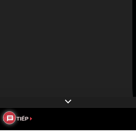
XEM TIẾP
Nổi gió rồi – Châu Thâm | 起风了 – 周深