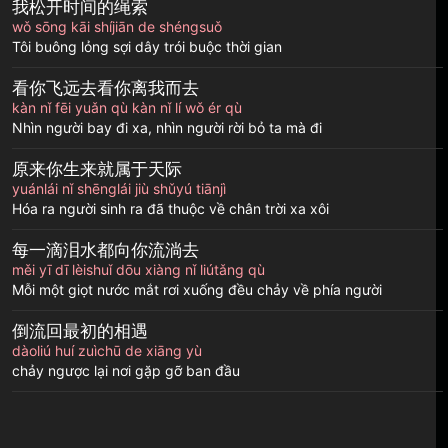
我松开时间的绳索
wǒ sōng kāi shíjiān de shéngsuǒ
Tôi buông lỏng sợi dây trói buộc thời gian
看你飞远去看你离我而去
kàn nǐ fēi yuǎn qù kàn nǐ lí wǒ ér qù
Nhìn người bay đi xa, nhìn người rời bỏ ta mà đi
原来你生来就属于天际
yuánlái nǐ shēnglái jiù shǔyú tiānjì
Hóa ra người sinh ra đã thuộc về chân trời xa xôi
每一滴泪水都向你流淌去
měi yī dī lèishuǐ dōu xiàng nǐ liútǎng qù
Mỗi một giọt nước mắt rơi xuống đều chảy về phía người
倒流回最初的相遇
dàoliú huí zuìchū de xiāng yù
chảy ngược lại nơi gặp gỡ ban đầu