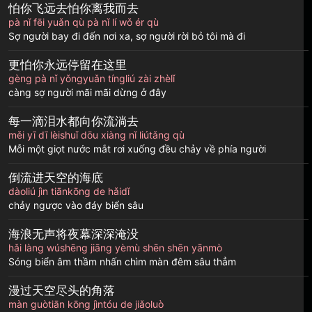
怕你飞远去怕你离我而去
pà nǐ fēi yuǎn qù pà nǐ lí wǒ ér qù
Sợ người bay đi đến nơi xa, sợ người rời bỏ tôi mà đi
更怕你永远停留在这里
gèng pà nǐ yǒngyuǎn tíngliú zài zhèlǐ
càng sợ người mãi mãi dừng ở đây
每一滴泪水都向你流淌去
měi yī dī lèishuǐ dōu xiàng nǐ liútǎng qù
Mỗi một giọt nước mắt rơi xuống đều chảy về phía người
倒流进天空的海底
dàoliú jìn tiānkōng de hǎidǐ
chảy ngược vào đáy biển sâu
海浪无声将夜幕深深淹没
hǎi làng wúshēng jiāng yèmù shēn shēn yānmò
Sóng biển âm thầm nhấn chìm màn đêm sâu thẳm
漫过天空尽头的角落
màn guòtiān kōng jìntóu de jiǎoluò