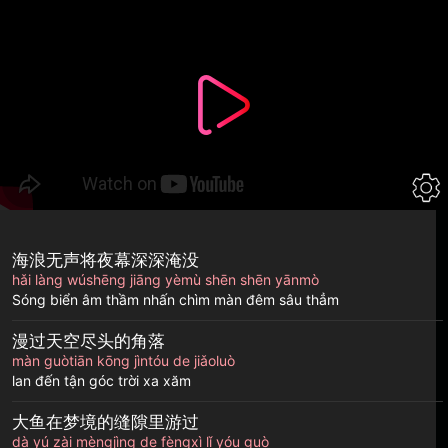
Chuyển
đến
nội
dung
海浪无声将夜幕深深淹没
hǎi làng wúshēng jiāng yèmù shēn shēn yānmò
Sóng biển âm thầm nhấn chìm màn đêm sâu thẳm
漫过天空尽头的角落
màn guòtiān kōng jìntóu de jiǎoluò
lan đến tận góc trời xa xăm
大鱼在梦境的缝隙里游过
dà yú zài mèngjìng de fèngxì lǐ yóu guò