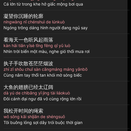
Cá lớn từ trong khe hở giấc mộng bơi qua
凝望你沉睡的轮廓
níngwàng nǐ chénshuì de lúnkuò
Ngóng trông dáng hình người đang ngủ say
看海天一色听风起雨落
kàn hǎi tiān yīsè tīng fēng qǐ yǔ luò
Nhìn trời biển một màu, nghe gió thổi mưa rơi
执子手吹散苍茫茫烟波
zhí zǐ shǒu chuī sàn cāngmáng máng yānbō
Cùng nắm tay thổi tan khói mờ sóng biếc
大鱼的翅膀已经太辽阔
dà yú de chìbǎng yǐ·jing tài liáokuò
Đôi cánh đại ngư đã vô cùng rộng lớn rồi
我松开时间的绳索
wǒ sōng kāi shíjiān de shéngsuǒ
Tôi buông lỏng sợi dây trói buộc thời gian