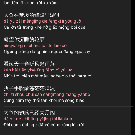
lan đến tận góc trời xa xăm
大鱼在梦境的缝隙里游过
dà yú zài mèngjìng de fèngxì lǐ yóu guò
Cá lớn từ trong khe hở giấc mộng bơi qua
凝望你沉睡的轮廓
níngwàng nǐ chénshuì de lúnkuò
Ngóng trông dáng hình người đang ngủ say
看海天一色听风起雨落
kàn hǎi tiān yīsè tīng fēng qǐ yǔ luò
Nhìn trời biển một màu, nghe gió thổi mưa rơi
执子手吹散苍茫茫烟波
zhí zǐ shǒu chuī sàn cāngmáng máng yānbō
Cùng nắm tay thổi tan khói mờ sóng biếc
大鱼的翅膀已经太辽阔
dà yú de chìbǎng yǐ·jing tài liáokuò
Đôi cánh đại ngư đã vô cùng rộng lớn rồi