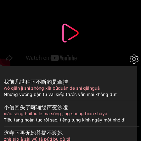
Chuyển
đến
nội
dung
我前几世种下不断的是牵挂
wǒ qiān jǐ shì zhǒng xià bùduàn de shì qiānguà
Những vướng bận tư vài kiếp trước vẫn mãi không dứt
小僧回头了嘛诵经声变沙哑
xiǎo sēng huítóu le ma sòng jīng shēng biàn shāyǎ
Tiểu tang hoàn tục rồi sao, tiếng tụng kinh ngày một nhỏ đi
这寺下再无她菩提不渡她
zhè sì xià zài wú tā pútí bù dù tā