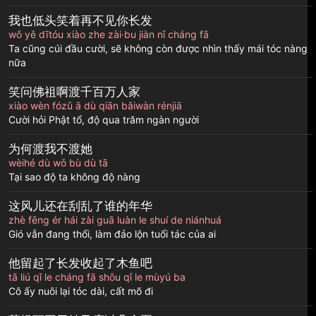
我也低头笑着再不见你长发
wǒ yě dītóu xiào zhe zài·bu jiàn nǐ cháng fā
Ta cũng cúi đầu cười, sẽ không còn được nhìn thấy mái tóc nàng
nữa
笑问佛祖啊渡千百万人家
xiào wèn fózǔ ā dù qiān bǎiwàn rénjiā
Cười hỏi Phật tổ, độ qua trăm ngàn người
为何渡我不渡她
wèihé dù wǒ bù dù tā
Tại sao độ ta không độ nàng
这风儿还在刮乱了谁的年华
zhè fēng ér hái zài guā luàn le shuí de niánhuá
Gió vẫn đang thổi, làm đảo lộn tuổi tác của ai
他留起了长发收起了木鱼吧
tā liú qǐ le cháng fā shōu qǐ le mùyú ba
Cô ấy nuôi lại tóc dài, cất mõ đi