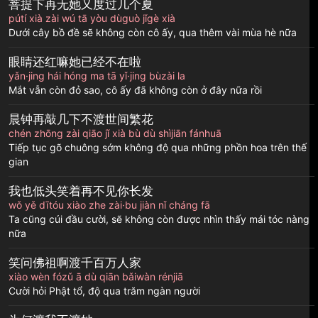
菩提下再无她又度过几个夏
pútí xià zài wú tā yòu dùguò jǐgè xià
Dưới cây bồ đề sẽ không còn cô ấy, qua thêm vài mùa hè nữa
眼睛还红嘛她已经不在啦
yǎn·jing hái hóng ma tā yǐ·jing bùzài la
Mắt vẫn còn đỏ sao, cô ấy đã không còn ở đây nữa rồi
晨钟再敲几下不渡世间繁花
chén zhōng zài qiāo jǐ xià bù dù shìjiān fánhuā
Tiếp tục gõ chuông sớm không độ qua những phồn hoa trên thế
gian
我也低头笑着再不见你长发
wǒ yě dītóu xiào zhe zài·bu jiàn nǐ cháng fā
Ta cũng cúi đầu cười, sẽ không còn được nhìn thấy mái tóc nàng
nữa
笑问佛祖啊渡千百万人家
xiào wèn fózǔ ā dù qiān bǎiwàn rénjiā
Cười hỏi Phật tổ, độ qua trăm ngàn người