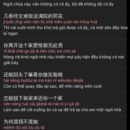
Ngôi chùa này vẫn không có cô ấy, bồ đề không độ cô ấy
几卷经文难留这满院的冥花
jǐ juǎn jīng wén nán liú zhè mǎn yuàn de míng huā
Thì vài cuốn kinh thư khó mà giữ được cô ấy, cả một sân đầy hoa
bỉ ngạn
你离开这个家爱恨都无处洒
nǐ líkāi zhè·ge jiā ài hèn dōu wú chǔ sǎ
Nàng rời khỏi ngôi nhà này khiến mọi yêu hận đều không có nơi
giãi bày
还能回头了嘛看你微笑脸颊
hái néng huítóu le ma kàn nǐ wēixiào liǎnjiá
Còn có thể quay đầu lại sao, để nhìn nàng mỉm cười
怎能脱下袈裟来还你一个家
zěn néng tuō xià jiāshā lái hái nǐ yī gè jiā
Làm sao để cởi xuống áo cà sa để trả lại cho em một ngôi nhà
为何渡我不渡她
wèihé dù wǒ bù dù tā