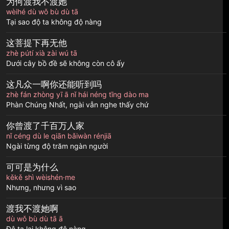
为何渡我不渡她
wèihé dù wǒ bù dù tā
Tại sao độ ta không độ nàng
这菩提下再无他
zhè pútí xià zài wú tā
Dưới cây bồ đề sẽ không còn cô ấy
这凡众一啊你还能听到吗
zhè fán zhòng yī ā nǐ hái néng tīng dào ma
Phàn Chúng Nhất, ngài vẫn nghe thấy chứ
你曾渡了千百万人家
nǐ céng dù le qiān bǎiwàn rénjiā
Ngài từng độ trăm ngàn người
可可是为什么
kěkě shì wèishén·me
Nhưng, nhưng vì sao
渡我不渡她啊
dù wǒ bù dù tā ā
Độ ta lại không độ nàng