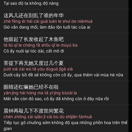
Tại sao độ ta không độ nàng
这风儿还在刮乱了谁的年华
zhè fēng ér hái zài guā luàn le shuí de niánhuá
Gió vẫn đang thổi, làm đảo lộn tuổi tác của ai
他留起了长发收起了木鱼吧
tā liú qǐ le cháng fā shōu qǐ le mùyú ba
Cô ấy nuôi lại tóc dài, cất mõ đi
菩提下再无她又度过几个夏
pútí xià zài wú tā yòu dùguò jǐgè xià
Dưới cây bồ đề sẽ không còn cô ấy, qua thêm vài mùa hè nữa
眼睛还红嘛她已经不在啦
yǎn·jing hái hóng ma tā yǐ·jing bùzài la
Mắt vẫn còn đỏ sao, cô ấy đã không còn ở đây nữa rồi
晨钟再敲几下不渡世间繁花
chén zhōng zài qiāo jǐ xià bù dù shìjiān fánhuā
Tiếp tục gõ chuông sớm không độ qua những phồn hoa trên thế
gian