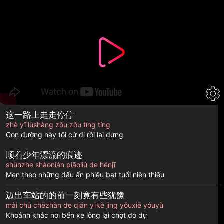
Chuyển
đến
nội
dung
这一路上走走停停
zhè yī lùshàng zǒu zǒu tíng tíng
Con đường này tôi cứ đi rồi lại dừng
顺着少年漂流的痕迹
shùnzhe shàonián piāoliú de hénjī
Men theo những dấu ấn phiêu bạt tuổi niên thiếu
迈出车站的的前一刻竟有些犹豫
mài chū chēzhàn de qián yīkè jìng yǒuxiē yóuyù
Khoảnh khắc nơi bến xe lòng lại chợt do dự