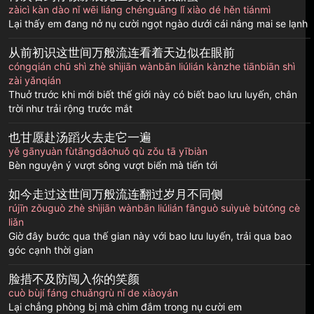
zàicì kàn dào nǐ wēi liáng chénguāng lǐ xiào dé hěn tiánmì
Lại thấy em đang nở nụ cười ngọt ngào dưới cái nắng mai se lạnh
从前初识这世间万般流连看着天边似在眼前
cóngqián chū shì zhè shìjiān wànbān liúlián kànzhe tiānbiān shì
zài yǎnqián
Thuở trước khi mới biết thế giới này có biết bao lưu luyến, chân
trời như trải rộng trước mắt
也甘愿赴汤蹈火去走它一遍
yě gānyuàn fùtāngdǎohuǒ qù zǒu tā yībiàn
Bèn nguyện ý vượt sông vượt biển mà tiến tới
如今走过这世间万般流连翻过岁月不同侧
rújīn zǒuguò zhè shìjiān wànbān liúlián fānguò suìyuè bùtóng cè
liǎn
Giờ đây bước qua thế gian này với bao lưu luyến, trải qua bao
góc cạnh thời gian
脸措不及防闯入你的笑颜
cuò bùjí fáng chuǎngrù nǐ de xiàoyán
Lại chẳng phòng bị mà chìm đắm trong nụ cười em