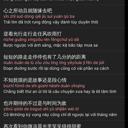
心之所动且就随缘去吧
xīn zhī suǒ dòng qiě jiù suí yuán qù ba
Trái tim đã trót rung động vậy đành tùy duyên thôi
逆着光行走行走任风吹雨打
nìzhe guāng xíngzǒu rèn fēngchuī yǔ dǎ
Bược ngược với ánh sáng, mặc kệ bão táp mưa sa
短短的路走走停停也有了几分的的距离
duǎn duǎn de lù zǒu zǒu tíng tíng yěyǒule jǐ fēn de jùlí
Đoạn đường bước rồi lại dừng cũng có vài phần xa cách
不知抚摸的是故事还是段心情
bùzhī fǔmō de shì gùshì háishì duàn xīnqíng
Chẳng biết thứ an ủi tôi là câu chuyện xưa hay là lời tâm tình
也许期待的不过是与时间为敌
yěxǔ qídài de bùguò shì yǔ shíjiān wèi dí
Có lẽnhững kỳ vọng này cũng chỉ đi ngược lại với tháng năm
再次看到你微凉晨光里笑笑得很甜蜜