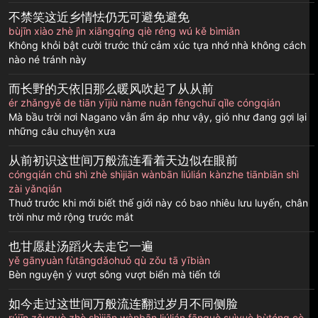
不禁笑这近乡情怯仍无可避免避免
bùjīn xiào zhè jìn xiāngqíng qiè réng wú kě bìmiǎn
Không khỏi bật cười trước thứ cảm xúc tựa nhớ nhà không cách
nào né tránh này
而长野的天依旧那么暖风吹起了从从前
ér zhǎngyě de tiān yījiù nàme nuǎn fēngchuī qǐle cóngqián
Mà bầu trời nơi Nagano vẫn ấm áp như vậy, gió như đang gợi lại
những câu chuyện xưa
从前初识这世间万般流连看着天边似在眼前
cóngqián chū shì zhè shìjiān wànbān liúlián kànzhe tiānbiān shì
zài yǎnqián
Thuở trước khi mới biết thế giới này có bao nhiêu lưu luyến, chân
trời như mở rộng trước mắt
也甘愿赴汤蹈火去走它一遍
yě gānyuàn fùtāngdǎohuǒ qù zǒu tā yībiàn
Bèn nguyện ý vượt sông vượt biển mà tiến tới
如今走过这世间万般流连翻过岁月不同侧脸
rújīn zǒuguò zhè shìjiān wànbān liúlián fānguò suìyuè bùtóng cè