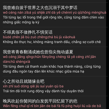
我曾难自拔于世界之大也沉溺于其中梦话
wǒ céng nán zìbá yú shìjiè zhī dà yě chénnì yú qízhōng mènghuà
Tôi từng lạc lối trong thế giới rộng lớn, cũng từng đắm chìm vào
những giấc mộng lạ kỳ
不得真假不做挣扎不惧笑话
bùdé zhēn jiǎ bù zuò zhēngzhá bù jù xiàohuà
Không ẽo thực hư, không màng tranh đấu, chẳng sợ cười chê
我曾将青春翻涌成她也曾指尖拖动盛夏
wǒ céng jiāng qīngchūn fānyǒng chéng tā yě céng zhǐ jiān
dànchū shèngxià
Tôi từng đem cả thanh xuân khắc họa thành nàng, cũng từng
dùng đầu ngón tay đàn lên khúc nhạc giữa mùa hạ
心之所动且就随缘去吧
xīn zhī suǒ dòng qiě jiù suí yuán qù ba
Trái tim đã trót rung động vậy đành tùy duyên thôi
晚风吹起你鬓间的白发抚平回忆留下的疤
Wǎn fēng chuī qǐ nǐ bìn jiān de bái fà fǔ píng huíyì liú xià de bā