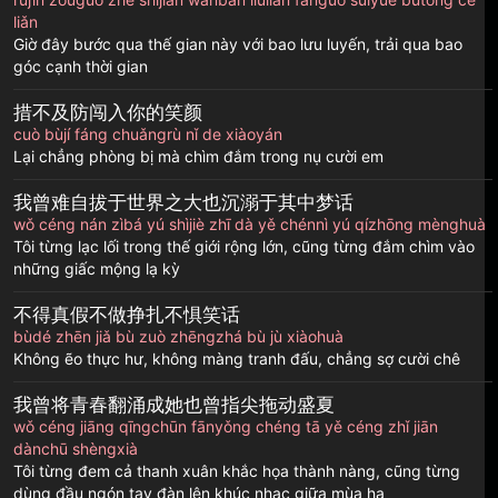
liǎn
Giờ đây bước qua thế gian này với bao lưu luyến, trải qua bao
góc cạnh thời gian
措不及防闯入你的笑颜
cuò bùjí fáng chuǎngrù nǐ de xiàoyán
Lại chẳng phòng bị mà chìm đắm trong nụ cười em
我曾难自拔于世界之大也沉溺于其中梦话
wǒ céng nán zìbá yú shìjiè zhī dà yě chénnì yú qízhōng mènghuà
Tôi từng lạc lối trong thế giới rộng lớn, cũng từng đắm chìm vào
những giấc mộng lạ kỳ
不得真假不做挣扎不惧笑话
bùdé zhēn jiǎ bù zuò zhēngzhá bù jù xiàohuà
Không ẽo thực hư, không màng tranh đấu, chẳng sợ cười chê
我曾将青春翻涌成她也曾指尖拖动盛夏
wǒ céng jiāng qīngchūn fānyǒng chéng tā yě céng zhǐ jiān
dànchū shèngxià
Tôi từng đem cả thanh xuân khắc họa thành nàng, cũng từng
dùng đầu ngón tay đàn lên khúc nhạc giữa mùa hạ