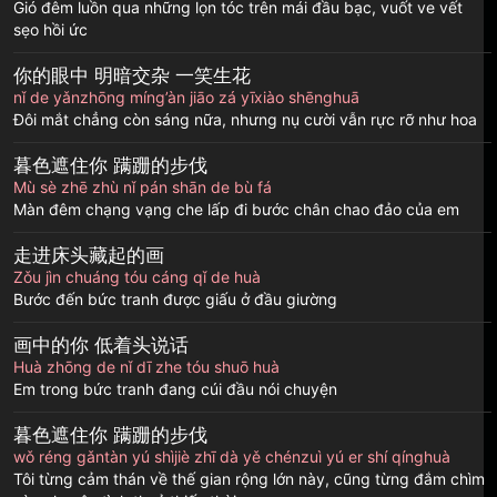
Gió đêm luồn qua những lọn tóc trên mái đầu bạc, vuốt ve vết
sẹo hồi ức
你的眼中 明暗交杂 一笑生花
nǐ de yǎnzhōng míng’àn jiāo zá yīxiào shēnghuā
Đôi mắt chẳng còn sáng nữa, nhưng nụ cười vẫn rực rỡ như hoa
暮色遮住你 蹒跚的步伐
Mù sè zhē zhù nǐ pán shān de bù fá
Màn đêm chạng vạng che lấp đi bước chân chao đảo của em
走进床头藏起的画
Zǒu jìn chuáng tóu cáng qǐ de huà
Bước đến bức tranh được giấu ở đầu giường
画中的你 低着头说话
Huà zhōng de nǐ dī zhe tóu shuō huà
Em trong bức tranh đang cúi đầu nói chuyện
暮色遮住你 蹒跚的步伐
wǒ réng gǎntàn yú shìjiè zhī dà yě chénzuì yú er shí qínghuà
Tôi từng cảm thán về thế gian rộng lớn này, cũng từng đắm chìm