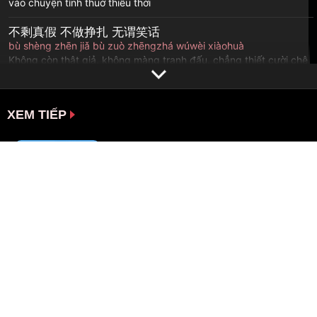
vào chuyện tình thuở thiếu thời
不剩真假 不做挣扎 无谓笑话
bù shèng zhēn jiǎ bù zuò zhēngzhá wúwèi xiàohuà
Không còn thật giả, không màng tranh đấu, chẳng thiết cười chê
我终将青春还给了她连同指尖弹出的盛夏
wǒ zhōng jiāng qīngchūn hái gěile tā liántóng zhǐ jiān dànchū de
XEM TIẾP
shèngxià
Cuối cùng thanh xuân của tôi vẫn dành cho cô ấy, đến gón tay
đàn khúc nhạc m ùa hạ vẫn vậy
[Lyrics + Vietsub] Phi Điểu Và Ve Sầu
– Nhậm Nhiên
心之所动 就随风去了
xīn zhī suǒ dòng jiù suí fēng qùle
Những rung động nơi trái tim hãy để gió cuốn đi thôi
Mỹ Nhân Họa Quyển – Văn Nhân
Thính Thư
以爱之名 你还愿意吗
yǐ ài zhī míng nǐ huán yuànyì ma
Lấy danh nghĩa tình yêu, em còn nguyện ý không?
Mộng uyên ương hồ điệp – Hạo Thiên
| 新鴛鴦蝴蝶夢