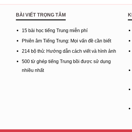
合掌时你
hézhǎng shí
BÀI VIẾT TRỌNG TÂM
K
Khi chắp ta
一炷香啊
15 bài học tiếng Trung miễn phí
yī zhù xiān
Phiên âm Tiếng Trung: Mọi vấn đề cần biết
Một nén h
214 bộ thủ: Hướng dẫn cách viết và hình ảnh
你是我无
nǐ shì wǒ w
500 từ ghép tiếng Trung bồi được sử dụng
Chàng là ta
nhiều nhất