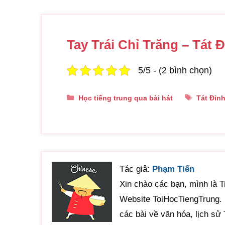
Tay Trái Chỉ Trăng – T
5/5 - (2 bình chọn)
Danh
Thẻ
Học tiếng trung qua bài hát
Tát Đỉn
mục
Tác giả:
Phạm Tiến
Xin chào các bạn, mình là Ti
Website ToiHocTiengTrung. N
các bài về văn hóa, lịch sử