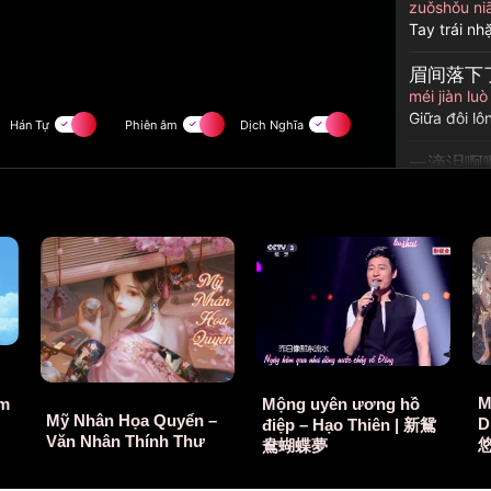
zuǒshǒu ni
Tay trái nh
眉间落下
méi jiàn lu
Giữa đôi l
一滴泪啊
yī dī lèi ā ā
Một giọt lệ
那是我啊
nà shì wǒ ā
Đó là tôi
左手一弹
zuǒshǒu yī 
Tay trái đặ
M
Mộng uyên ương hồ
ậm
Mỹ Nhân Họa Quyển –
D
điệp – Hạo Thiên | 新鴛
舟楫摆渡
Văn Nhân Thính Thư
鴦蝴蝶夢
zhōují bǎid
Ngồi thuyề