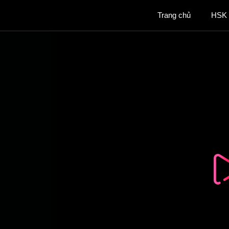
Chuyển
Trang chủ
HSK
đến
nội
dung