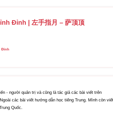
当烦恼能
dāng fánnǎo
Khi buồn p
át Đỉnh Đỉnh | 左手指月 – 萨顶顶
莫停歇给
mò tíngxiē 
Đừng ngừng
左手指著
h Đỉnh
zuǒshǒu zh
Tay trái ch
赐予你和
cìyǔ nǐ hé 
Ban cho ta
月光中啊
ến - người quản trị và cũng là tác giả các bài viết trên
yuèguāng z
Dưới ánh t
goài các bài viết hướng dẫn học tiếng Trung. Mình còn viế
 Trung Quốc.
你和我啊