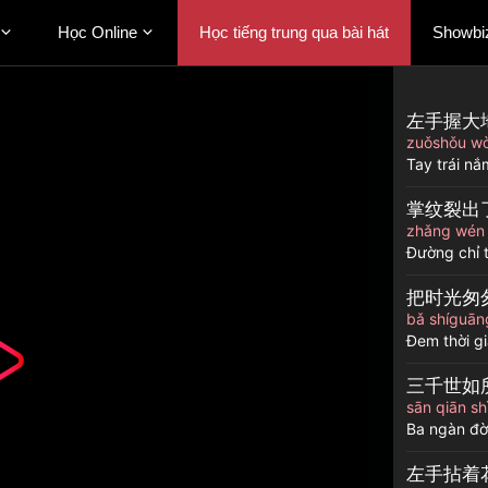
Học Online
Học tiếng trung qua bài hát
Showbi
左手握大
zuǒshǒu wò
Tay trái nắ
掌纹裂出
zhǎng wén l
Đường chỉ 
把时光匆
bǎ shíguān
Đem thời gi
三千世如
sān qiān sh
Ba ngàn đờ
左手拈着