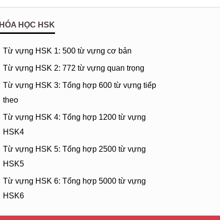
全部被收回心间
 nǐ quánbù bèi shōuhuí xīn jiàn
HÓA HỌC HSK
y lại, thu chàng vào trong tim
啊啊
Từ vựng HSK 1: 500 từ vựng cơ bản
g ā ā ā
Từ vựng HSK 2: 772 từ vựng quan trọng
ương
Từ vựng HSK 3: Tổng hợp 600 từ vựng tiếp
二无别
ú èr wú bié
theo
, không tách rời
Từ vựng HSK 4: Tổng hợp 1200 từ vựng
HSK4
Từ vựng HSK 5: Tổng hợp 2500 từ vựng
HSK5
Từ vựng HSK 6: Tổng hợp 5000 từ vựng
HSK6