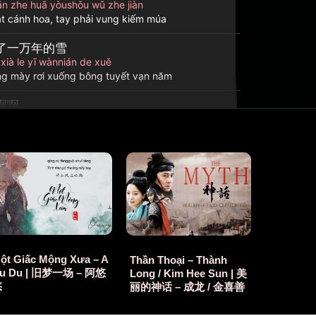
ān zhe huā yòushǒu wǔ zhe jiàn
ặt cánh hoa, tay phải vung kiếm múa
了一万年的雪
ò xià le yī wànnián de xuě
ông mày rơi xuống bông tuyết vạn năm
啊啊
 ā
啊啊
 ā ā
指右手弹著弦
tánzhǐ yòushǒu tán zhe xián
t lên dây đàn, tay phải gảy đàn
ột Giấc Mộng Xưa – A
Thần Thoại – Thành
u Du | 旧梦一场 – 阿悠
Long / Kim Hee Sun | 美
在忘川的水间
悠
丽的神话 – 成龙 / 金喜善
ù zài wàng chuān de shuǐ jiàn
n qua song nước Vong Xuyên