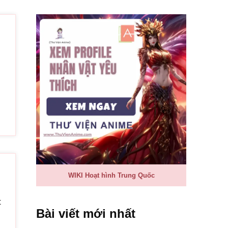
开出一朵红莲
 néng kāi chū yī duǒ hóng lián
hiền có thể nở ra một đóa sen hồng
我杂念
gěi wǒ zániàn
 cho ta tạp niệm
月右手取红线
ǐ zhe yuè yòushǒu qǔ hóng xiàn
ỉ trăng, tay phải giữ tơ hồng
我如愿的情缘
wǒ rúyuàn díqíng yuán
 và chàng tình duyên như ước nguyện
WIKI Hoạt hình Trung Quốc
啊啊
hōng ā ā ā
răng
t
Bài viết mới nhất
啊啊