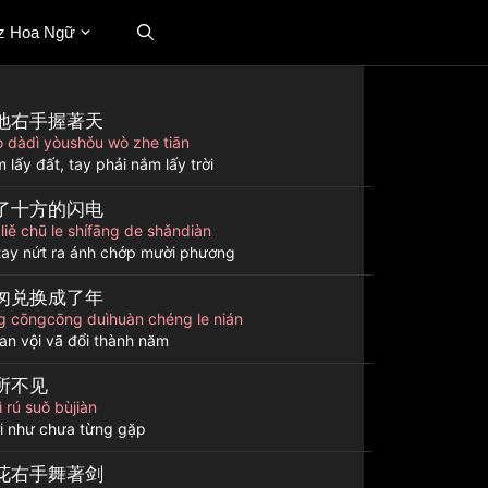
z Hoa Ngữ
地右手握著天
 dàdì yòushǒu wò zhe tiān
m lấy đất, tay phải nắm lấy trời
了十方的闪电
iě chū le shífāng de shǎndiàn
tay nứt ra ánh chớp mười phương
匆兑换成了年
g cōngcōng duìhuàn chéng le nián
an vội vã đổi thành năm
所不见
ì rú suǒ bùjiàn
i như chưa từng gặp
花右手舞著剑