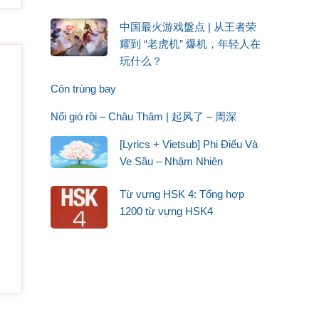
ā ā
a
中国最火游戏盤点 | 从王者荣
耀到 “老虎机” 爆机，年轻人在
羽右手成鳞片
à chéng yǔ yòushǒu chéng línpiàn
玩什么？
a thành lông vũ, tay phải thành vảy cá
Côn trùng bay
上某世在林间
Nổi gió rồi – Châu Thâm | 起风了 – 周深
 yún shàng mǒu shì zài lín jiàn
ên mây, kiếp nào trong rừng
[Lyrics + Vietsub] Phi Điểu Và
一粒微尘的模样
Ve Sầu – Nhậm Nhiên
 yòng yī lì wēi chén de múyàng
o chàng dung hình dáng một hạt bụi trần
Từ vựng HSK 4: Tổng hợp
1200 từ vựng HSK4
世浮现
chénshì fúxiàn
ơi trên trần thế
起你右手放下你
ná qǐ nǐ yòushǒu fàngxià nǐ
 nắm chặt lấy chàng, tay phải buông chàng ra