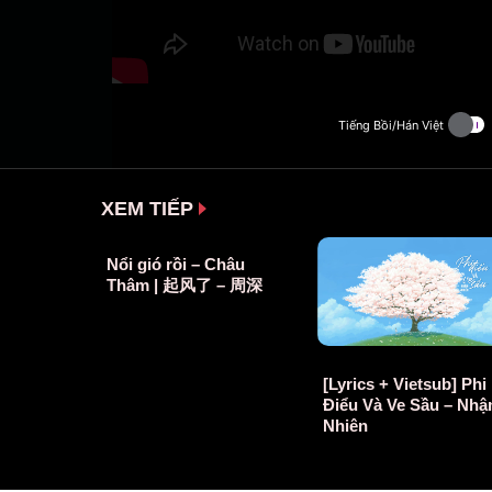
XEM TIẾP
Nổi gió rồi – Châu
Thâm | 起风了 – 周深
[Lyrics + Vietsub] Phi
Điểu Và Ve Sầu – Nh
Nhiên